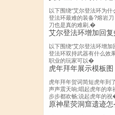
以下围绕“艾尔登法环为什
登法环最难的装备?熔岩刀
刀也是真的难刷,�
艾尔登法环增加回复
以下围绕“艾尔登法环增加
登法环双持武器有什么效果
职业的玩家可以�
虎年拜年展示模板图
虎年拜年贺词简短虎年到了
声声震天响;唱起虎年的幸
步步都欢畅;说起虎年的祝
原神星荧洞窟遗迹怎