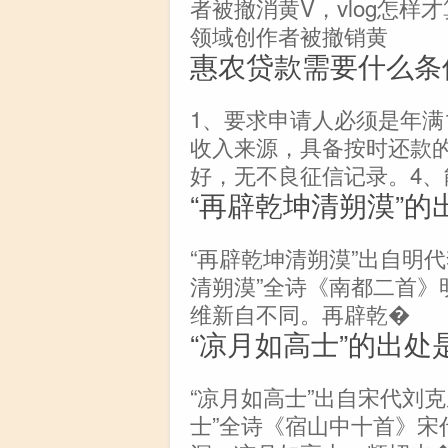
者被撤消黄V，vlog怎样才
领域创作者被撤销黄
惠农贷款需要什么条
1、要求申请人必须是年满
收入来源，具备按时还款
好，无不良征信记录。4、
“再辟乾坤清朔漠”的
“再辟乾坤清朔漠”出自明
清朔漠”全诗《南都二首》
维新自不同。再辟乾�
“凉月如高士”的出处
“凉月如高士”出自宋代刘
士”全诗《宿山中十首》宋