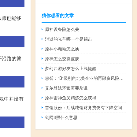
猜你想看的文章
法师也能够
原神设备险怎么关
消逝的光芒哪一个是踢击
原神小颗粒怎么换
开沿路的篝
原神怎么交换皮肤
梦幻西游好友怎么上线提醒
惠誉：“B”级别的北美企业的再融资风险上升因为去杠杆能力下降
艾尔登法环狼哥要杀谁
原神雷神鱼叉精炼怎么获得
黑魂中并没有
首钢股份：后续吨钢财务费仍有下降空间
剑网3黑什么意思