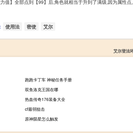
力值】全部点到【99】后,角色就相当于升到了满级,因为属性点
：
使用法
密使
艾尔
艾尔登法
跑跑卡丁车 神秘任务手册
双鱼洛克王国在哪
热血传奇176装备大全
cf最弱狙击
原神陨星怎么触发