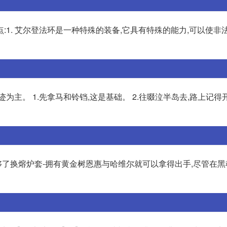
:1. 艾尔登法环是一种特殊的装备,它具有特殊的能力,可以使非
为主。 1.先拿马和铃铛,这是基础。 2.往啜泣半岛去,路上记得
性够了换熔炉套-拥有黄金树恩惠与哈维尔就可以拿得出手,尽管在