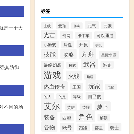
标签
元气
云顶
元素
主线
传奇
流就是一个大
光芒
剑网
可以通过
卡丁车
开原
小游戏
属性
手机
方舟
技能
攻略
星际争霸
武器
最终幻想
洛克
模式
增强其防御
游戏
火线
炮塔
玩家
热血传奇
王国
电脑
自己的
等级
的人
的是
艾尔
萝卜
针对不同的场
英雄
荣耀
角色
装备
西游
解锁
谷物
账号
骑士
跑跑
都是