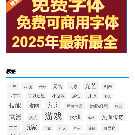
标签
光芒
元气
云顶
元素
剑网
主线
传奇
开原
可以通过
小游戏
属性
卡丁车
手机
方舟
技能
攻略
最终幻想
星际争霸
模式
游戏
武器
火线
热血传奇
洛克
炮塔
玩家
自己的
王国
等级
的人
电脑
的是