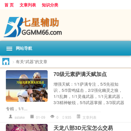
首 页
文章列表
知识分类
网站导航
>
有关“武器”的文章
70级元素萨满天赋加点
增强天赋：1/1萨满专注，5/5先祖知
识，5/5雷鸣猛击，2/2强化幽灵之狼，
1/1乱舞，1/1灵魂武器，1/1元素武器，
3/3精神敏锐，5/5武器掌握，3/3双武器
专精，1/1...
sslake
01-09
0
935
文章列表
天龙八部3D元宝怎么交易