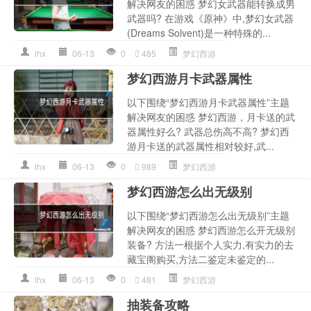
解决网友的困惑 梦幻女武器能转换成男
武器吗? 在游戏《原神》中,梦幻女武器
(Dreams Solvent)是一种特殊的...
lhx
06-13
0
485
梦幻西游
梦幻西游月卡武器属性
以下围绕“梦幻西游月卡武器属性”主题
解决网友的困惑 梦幻西游，月卡送的武
器属性好么? 武器总伤高不高? 梦幻西
游月卡送的武器属性相对较好,武...
lhx
06-13
0
989
梦幻西游
梦幻西游怎么出无级别
以下围绕“梦幻西游怎么出无级别”主题
解决网友的困惑 梦幻西游怎么开无级别
装备? 方法一根据个人实力,有实力的去
藏宝阁购买,方法二鉴定未鉴定的...
lhx
06-13
0
481
梦幻西游
抽装备攻略