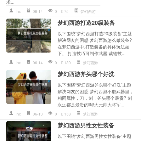
求...
lhx
06-14
0
75
梦幻西游
梦幻西游打造20级装备
以下围绕“梦幻西游打造20级装备”主题
解决网友的困惑 梦幻西游怎么做装备?
在梦幻西游中,打造装备的具体玩法如
下。;打造技巧可制作武器;裁缝技...
lhx
06-14
0
189
梦幻西游
梦幻西游斧头哪个好洗
以下围绕“梦幻西游斧头哪个好洗”主题
解决网友的困惑 梦幻西游不磨武器里，
相同属性，刀，剑，斧头哪个最贵? 剑
永远都是最贵的啊!大元帅大将军...
lhx
06-13
0
158
梦幻西游
梦幻西游男性女性装备
以下围绕“梦幻西游男性女性装备”主题