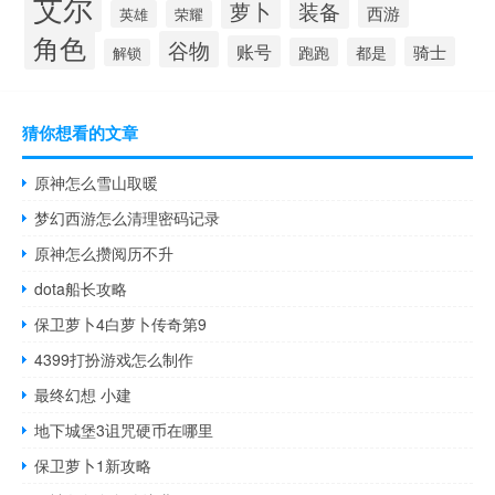
艾尔
萝卜
装备
西游
英雄
荣耀
角色
谷物
账号
骑士
跑跑
都是
解锁
猜你想看的文章
原神怎么雪山取暖
梦幻西游怎么清理密码记录
原神怎么攒阅历不升
dota船长攻略
保卫萝卜4白萝卜传奇第9
4399打扮游戏怎么制作
最终幻想 小建
地下城堡3诅咒硬币在哪里
保卫萝卜1新攻略