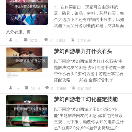
1、在购买窗口，玩家可自由选择武
器，防具，饰品，材料，药品购买，每
个大选项下面还有详细的小分类，比如
武器下面又分各职业的武器，防具里面
又分衣服、裤...
tlb
07-31
0
992
文章列表
梦幻西游暴力打什么石头
以下围绕“梦幻西游暴力打什么石头”主
题解决网友的困惑 梦幻西游手游魔王寨
带什么石头? 梦幻西游手游魔王寨宝石
搭配攻略: 1、武器:全部打舍利子...
lhx
06-14
0
666
梦幻西游
梦幻西游老王幻化鉴定技能
以下围绕“梦幻西游老王幻化鉴定技
能”主题解决网友的困惑 你看过的最毁
三观，无下限，颠覆你认知的电影是什
么? 豆瓣2.0分,99%差评史诗级烂片: