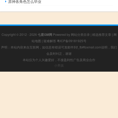
原神各角色怎么毕业
Copyright © 2012 - 2026
七星GM网
Powered by
网站分类目录
|
精选推荐文章
|
网
站地图
|
疑难解答
粤ICP备09181925号
声明：本站内容来自互联网，如信息有错误可发邮件到f_fb#foxmail.com说明，我们
会及时纠正，谢谢
本站仅为个人兴趣爱好，不接盈利性广告及商业合作
小男孩