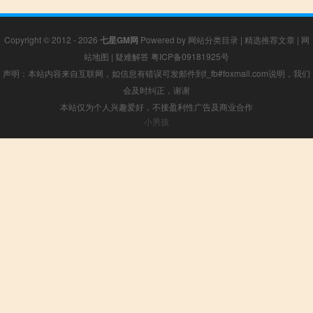
Copyright © 2012 - 2026
七星GM网
Powered by
网站分类目录
|
精选推荐文章
|
网
站地图
|
疑难解答
粤ICP备09181925号
声明：本站内容来自互联网，如信息有错误可发邮件到f_fb#foxmail.com说明，我们
会及时纠正，谢谢
本站仅为个人兴趣爱好，不接盈利性广告及商业合作
小男孩