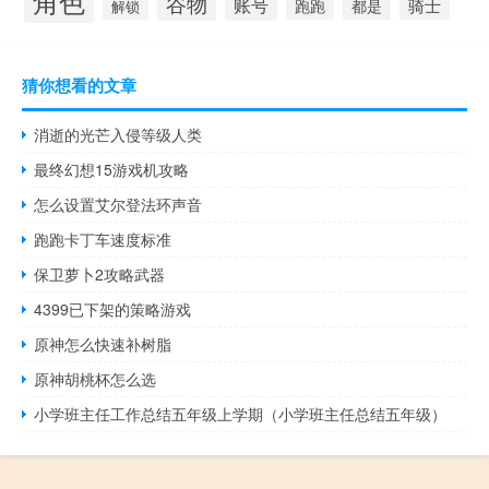
角色
谷物
账号
骑士
跑跑
都是
解锁
猜你想看的文章
消逝的光芒入侵等级人类
最终幻想15游戏机攻略
怎么设置艾尔登法环声音
跑跑卡丁车速度标准
保卫萝卜2攻略武器
4399已下架的策略游戏
原神怎么快速补树脂
原神胡桃杯怎么选
小学班主任工作总结五年级上学期（小学班主任总结五年级）