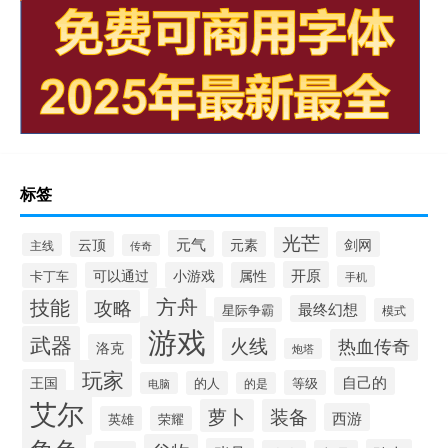
标签
光芒
元气
云顶
元素
剑网
主线
传奇
开原
可以通过
小游戏
属性
卡丁车
手机
方舟
技能
攻略
最终幻想
星际争霸
模式
游戏
武器
火线
热血传奇
洛克
炮塔
玩家
自己的
王国
等级
的人
电脑
的是
艾尔
萝卜
装备
西游
英雄
荣耀