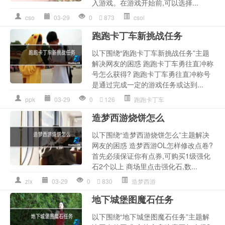
入游戏。在游戏开始前,可以选择...
cso
03-29
0
873
csol
跑跑卡丁车新挑战任务
以下围绕“跑跑卡丁车新挑战任务”主题
解决网友的困惑 跑跑卡丁车勇往直冲称
号怎么获得? 跑跑卡丁车勇往直冲称号
是通过完成一定的游戏任务或达到...
ppk
03-29
0
126
跑跑卡丁车
造梦西游烧饼怎么
以下围绕“造梦西游烧饼怎么”主题解决
网友的困惑 造梦西游OL怎样修改点卷?
首先必须保证你有点券,可购买1级强化
石2个以上 商场里点击强化石,数...
zlx
03-29
0
830
造梦西游
地下城堡图魔石任务
以下围绕“地下城堡图魔石任务”主题解