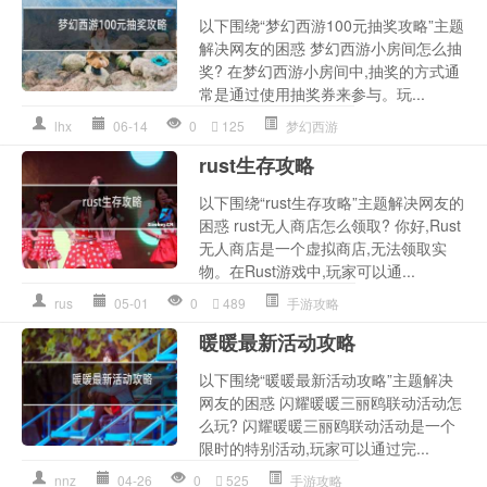
以下围绕“梦幻西游100元抽奖攻略”主题
解决网友的困惑 梦幻西游小房间怎么抽
奖? 在梦幻西游小房间中,抽奖的方式通
常是通过使用抽奖券来参与。玩...
lhx
06-14
0
125
梦幻西游
rust生存攻略
以下围绕“rust生存攻略”主题解决网友的
困惑 rust无人商店怎么领取? 你好,Rust
无人商店是一个虚拟商店,无法领取实
物。在Rust游戏中,玩家可以通...
rus
05-01
0
489
手游攻略
暖暖最新活动攻略
以下围绕“暖暖最新活动攻略”主题解决
网友的困惑 闪耀暖暖三丽鸥联动活动怎
么玩? 闪耀暖暖三丽鸥联动活动是一个
限时的特别活动,玩家可以通过完...
nnz
04-26
0
525
手游攻略