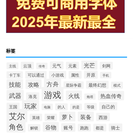
标签
光芒
元气
云顶
元素
剑网
主线
传奇
开原
可以通过
小游戏
属性
卡丁车
手机
方舟
技能
攻略
最终幻想
星际争霸
模式
游戏
武器
火线
热血传奇
洛克
炮塔
玩家
自己的
王国
等级
的人
电脑
的是
艾尔
萝卜
装备
西游
英雄
荣耀
角色
谷物
账号
骑士
跑跑
都是
解锁