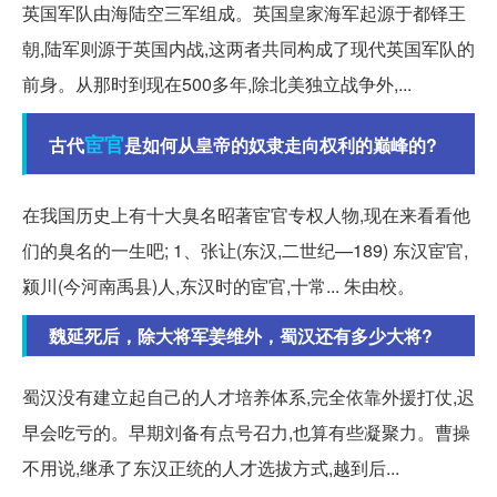
英国军队由海陆空三军组成。英国皇家海军起源于都铎王
朝,陆军则源于英国内战,这两者共同构成了现代英国军队的
前身。从那时到现在500多年,除北美独立战争外,...
宦官
古代
是如何从皇帝的奴隶走向权利的巅峰的?
在我国历史上有十大臭名昭著宦官专权人物,现在来看看他
们的臭名的一生吧; 1、张让(东汉,二世纪—189) 东汉宦官,
颍川(今河南禹县)人,东汉时的宦官,十常... 朱由校。
魏延死后，除大将军姜维外，蜀汉还有多少大将?
蜀汉没有建立起自己的人才培养体系,完全依靠外援打仗,迟
早会吃亏的。早期刘备有点号召力,也算有些凝聚力。曹操
不用说,继承了东汉正统的人才选拔方式,越到后...