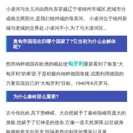
小凌河与女儿河由西向东穿越辽宁省锦州市城区,把城市分
成南北两部分,是我们锦州城的母亲河。 小凌河位于锦州新
城与老城的交界处,小凌河不小,为了与大凌河区...
奥匈帝国现在归哪个国家了?它当初为什么会解体
呢?
匈牙利
然而纳粹德国在欧洲的崛起使
重新看到了恢复“大
匈牙利”的希望,于是积极向纳粹德国靠拢,试图利用德国的
力量实现自己的“大匈牙利”目标。1940年6月罗马。
为什么秦岭那么重要?
古今传此岭,高下势峥嵘。大自然赋予了秦岭险峻而庞大的
身躯,也赋予了它神圣的使命,它像一道天然屏障,以壮硕身
躯拥抱着关中平原,阻隔着西伯利亚的季风以及黄...