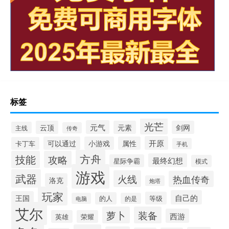
标签
光芒
元气
云顶
元素
剑网
主线
传奇
开原
可以通过
小游戏
属性
卡丁车
手机
方舟
技能
攻略
最终幻想
星际争霸
模式
游戏
武器
火线
热血传奇
洛克
炮塔
玩家
自己的
王国
等级
的人
电脑
的是
艾尔
萝卜
装备
西游
英雄
荣耀