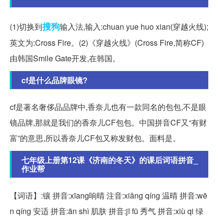
搜狗
(1)切换到
输入法,输入:chuan yue huo xian(穿越火线);
英文为:Cross Fire。(2)《穿越火线》(Cross Fire,简称CF)
由韩国Smile Gate开发,在韩国。
cf是什么品牌眼镜?
cf是著名奢侈品品牌中,香奈儿也有一款同名的包包,不是眼
镜品牌,那就是我们的香奈儿CF包包。中国拼音CF又“有财
富”的意思,所以香奈儿CF包又称发财包。面料是。
七年级上册第12课《济南的冬天》的课后词语拼音_
作业帮
【词语】:镶 拼音:xīang响晴 注音:xiǎng qíng 温晴 拼音:wē
n qíng 安适 拼音:ān shì 肌肤 拼音:jī fū 秀气 拼音:xiù qi 绿