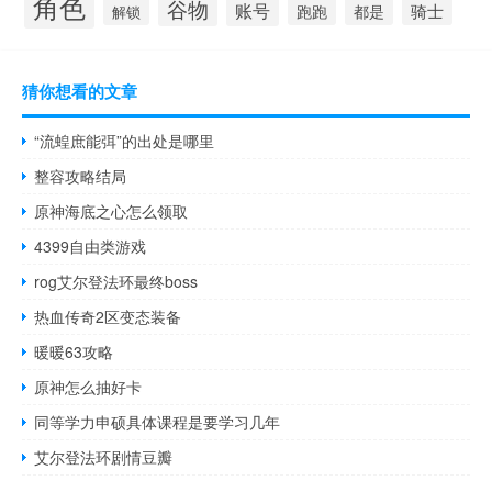
角色
谷物
账号
骑士
跑跑
都是
解锁
猜你想看的文章
“流蝗庶能弭”的出处是哪里
整容攻略结局
原神海底之心怎么领取
4399自由类游戏
rog艾尔登法环最终boss
热血传奇2区变态装备
暖暖63攻略
原神怎么抽好卡
同等学力申硕具体课程是要学习几年
艾尔登法环剧情豆瓣