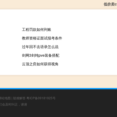
低价卖c
工程罚款如何列账
教师资格证面试报考条件
过年回不去语录怎么说
剑网3剑纯pve装备搭配
云顶之弈如何获得视角
网站地图
|
疑难解答
粤ICP备09181925号
，我们会及时纠正，谢谢