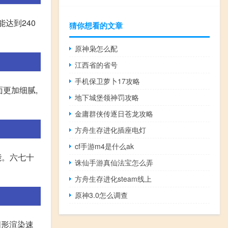
达到240
猜你想看的文章
原神枭怎么配
江西省的省号
手机保卫萝卜17攻略
面更加细腻,
地下城堡领神罚攻略
金庸群侠传逐日苍龙攻略
方舟生存进化插座电灯
cf手游m4是什么ak
能。六七十
诛仙手游真仙法宝怎么弄
方舟生存进化steam线上
原神3.0怎么调查
图形渲染速