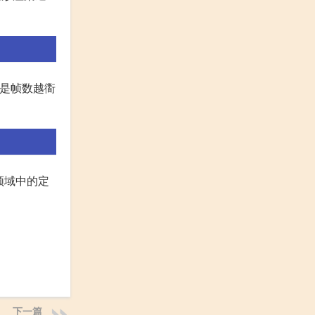
别是帧数越衟
像领域中的定
下一篇