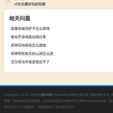
cf生化最好玩的玩家
相关问题
星露谷物语铲子怎么获得
诛仙手游戒真仙指任务
原神活动齿轮怎么摆放
原神里轻策庄的山洞怎么进
艾尔登法环老是锁定不了
Copyright © 2012 - 2026
七星GM网
Powered by
网站分类目录
|
精选推荐文章
|
声明：本站内容来自互联网，如信息有错误可发邮件到f_fb#foxmail.com说明
本站仅为个人兴趣爱好，不接盈利性广告及商业合作