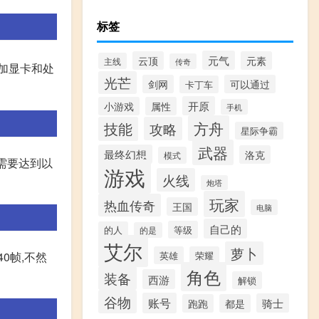
标签
元气
云顶
元素
主线
传奇
增加显卡和处
光芒
剑网
可以通过
卡丁车
开原
小游戏
属性
手机
方舟
技能
攻略
星际争霸
武器
最终幻想
洛克
模式
需要达到以
游戏
火线
炮塔
玩家
热血传奇
王国
电脑
自己的
等级
的人
的是
艾尔
萝卜
0帧,不然
英雄
荣耀
角色
装备
西游
解锁
谷物
账号
骑士
跑跑
都是