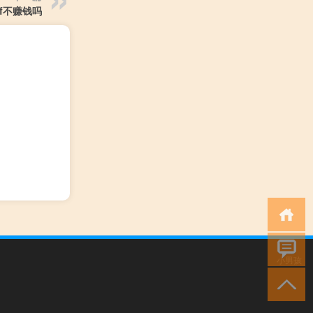
f不赚钱吗
小男孩