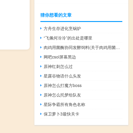
猜你想看的文章
方舟生存进化烹锅炉
“飞佩何泠泠”的出处是哪里
肉鸡用菌酶协同发酵饲料(关于肉鸡用菌酶协同发酵饲料简述)
网吧csol屏幕黑边
原神红刺怎么过
星露谷物语什么头发
原神怎么打魔方boss
原神怎么托梦给队友
星际争霸所有角色名称
保卫萝卜3最快关卡