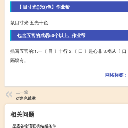
【 目寸光()光()色】作业帮
鼠目寸光.五光十色.
包含五官的成语50个以上,_作业帮
描写五官的:1.一〔 目 〕十行 2.〔 口 〕是心非 3.祸从〔 口 
隔墙有。
网络标签：
上一篇
cf角色鼓掌
相关问题
星露谷物语联机结婚条件