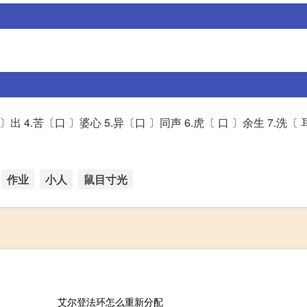
〕出 4.苦〔口 〕婆心 5.异〔口 〕同声 6.虎〔 口 〕余生 7.洗〔 耳
作业
小人
鼠目寸光
艾尔登法环怎么重新分配