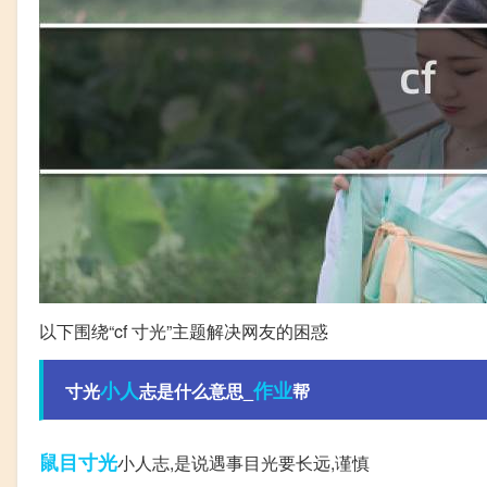
以下围绕“cf 寸光”主题解决网友的困惑
小人
作业
寸光
志是什么意思_
帮
鼠目寸光
小人志,是说遇事目光要长远,谨慎