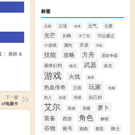
标签
元气
云顶
元素
主线
传奇
光芒
剑网
可以通过
卡丁车
开原
小游戏
属性
手机
方舟
 〕恭听 8.
技能
攻略
星际争霸
武器
最终幻想
洛克
模式
游戏
火线
炮塔
玩家
热血传奇
王国
电脑
自己的
下一篇
等级
的人
的是
cf电脑卡
艾尔
萝卜
英雄
荣耀
角色
装备
西游
解锁
谷物
账号
骑士
跑跑
都是