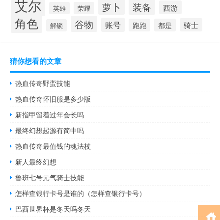
艾尔
萝卜
装备
西游
英雄
荣耀
角色
谷物
账号
骑士
跑跑
都是
解锁
猜你想看的文章
热血传奇野蛮技能
热血传奇怀旧服是多少版
新指甲留着过年会长吗
最终幻想起源有简中吗
热血传奇最值钱的魂法杖
新人最终幻想
鲁班七号元气骑士技能
怎样查银行卡号是谁的（怎样查银行卡号）
巴西世界杯是冬天吗冬天