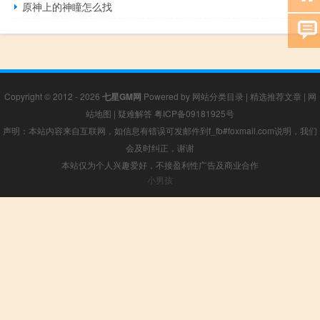
原神上的神瞳怎么找
Copyright © 2012 - 2026
七星GM网
Powered by
网站分类目录
|
精选推荐文章
|
网
站地图
|
疑难解答
粤ICP备09181925号
声明：本站内容来自互联网，如信息有错误可发邮件到f_fb#foxmail.com说明，我们
会及时纠正，谢谢
本站仅为个人兴趣爱好，不接盈利性广告及商业合作
小男孩