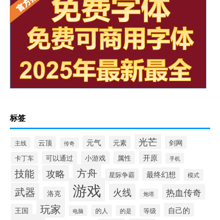
标签
光芒
元气
云顶
元素
剑网
主线
传奇
开原
可以通过
小游戏
属性
卡丁车
手机
方舟
技能
攻略
最终幻想
星际争霸
模式
游戏
武器
火线
热血传奇
洛克
炮塔
玩家
自己的
王国
等级
的人
电脑
的是