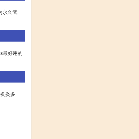
为永久武
ss最好用的
碎炙炎多一