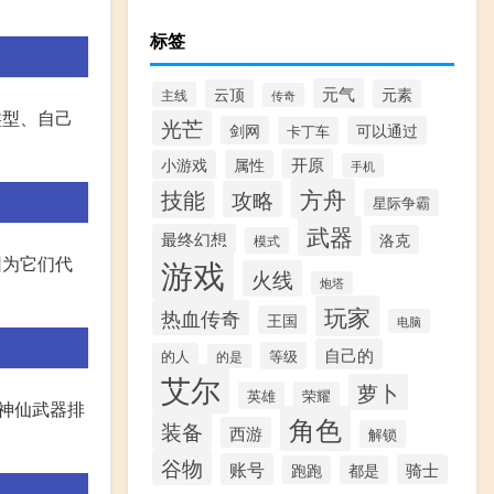
标签
元气
云顶
元素
主线
传奇
类型、自己
光芒
剑网
可以通过
卡丁车
开原
小游戏
属性
手机
方舟
技能
攻略
星际争霸
武器
最终幻想
洛克
模式
因为它们代
游戏
火线
炮塔
玩家
热血传奇
王国
电脑
自己的
等级
的人
的是
艾尔
萝卜
英雄
荣耀
L神仙武器排
角色
装备
西游
解锁
谷物
账号
骑士
跑跑
都是