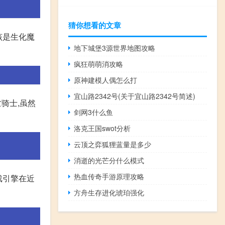
猜你想看的文章
该是生化魔
地下城堡3源世界地图攻略
疯狂萌萌消攻略
原神建模人偶怎么打
宜山路2342号(关于宜山路2342号简述)
亡骑士,虽然
剑网3什么鱼
洛克王国swot分析
云顶之弈狐狸蓝量是多少
消逝的光芒分什么模式
热血传奇手游原理攻略
戏引擎在近
方舟生存进化琥珀强化