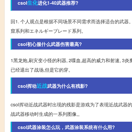
生化
csol
进化1-40武器推荐?
回1. 个人观点是根据不同场景不同需求而选择适合的武器。
窟系列和エネルギーブレード系列。
csol初心服什么武器伤害最高?
1黑龙炮,刷灾变小怪的利器, 2喋血,超高的威力和射速, 3炎
已经退出了战场,但是它的穿。
近战
csol挥动
武器为什么有残影?
csol挥动近战武器时出现的残影是游戏为了表现近战武器
战武器移动时生成的一系列图像,。
csol武器涂装怎么玩，武器涂装系统有什么用?