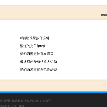
cs
cf辅助准星按什么键
消逝的光芒第5节
梦幻西游定神香在哪买
最终幻想爱丽丝多人运动
梦幻西游重置角色物品锁
网站地图
|
疑难解答
粤ICP备09181925号
，我们会及时纠正，谢谢