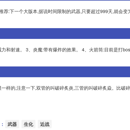
推荐:下一个大版本,据说时间限制的武器,只要超过999天,就会变
威力和射速。 3、炎魔:带有爆炸的效果。 4、火箭筒:目前是打bo
模一样的,注意一下,双管的叫破碎炙炎,三管的叫破碎炙焱。比破
：
武器
生化
近战