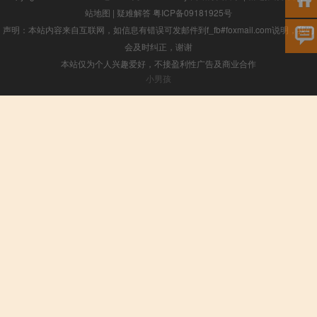
站地图
|
疑难解答
粤ICP备09181925号
声明：本站内容来自互联网，如信息有错误可发邮件到f_fb#foxmail.com说明，我们
会及时纠正，谢谢
本站仅为个人兴趣爱好，不接盈利性广告及商业合作
小男孩