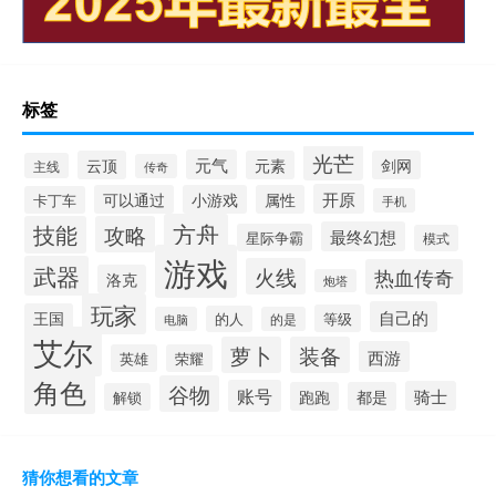
标签
光芒
元气
云顶
元素
剑网
主线
传奇
开原
可以通过
小游戏
属性
卡丁车
手机
方舟
技能
攻略
最终幻想
星际争霸
模式
游戏
武器
火线
热血传奇
洛克
炮塔
玩家
自己的
王国
等级
的人
电脑
的是
艾尔
萝卜
装备
西游
英雄
荣耀
角色
谷物
账号
骑士
跑跑
都是
解锁
猜你想看的文章