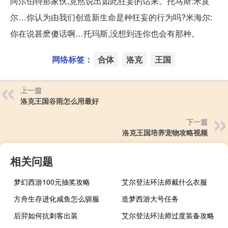
阿尔伯特那家伙,竟然说出如此狂妄的话来。托马斯:米亥
尔…你认为由我们创造新生命是种狂妄的行为吗?米海尔:
你在说甚麽傻话啊…托玛斯,没想到连你也会有那种。
网络标签：
合体
洛克
王国
上一篇
洛克王国谷雨怎么用最好
下一篇
洛克王国培养宠物攻略视频
相关问题
梦幻西游100元抽奖攻略
艾尔登法环法师戴什么衣服
方舟生存进化咸鱼怎么驯服
造梦西游大号任务
后羿如何抗刺客出装
艾尔登法环法师过度装备攻略