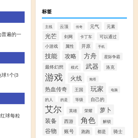
标签
元气
云顶
元素
主线
传奇
为普遍的一
光芒
剑网
可以通过
卡丁车
开原
小游戏
属性
手机
方舟
技能
攻略
星际争霸
武器
最终幻想
洛克
模式
游戏
球1个(3
火线
炮塔
玩家
热血传奇
王国
电脑
自己的
等级
的人
的是
艾尔
萝卜
英雄
荣耀
粒红球每粒
角色
装备
西游
解锁
谷物
账号
骑士
跑跑
都是