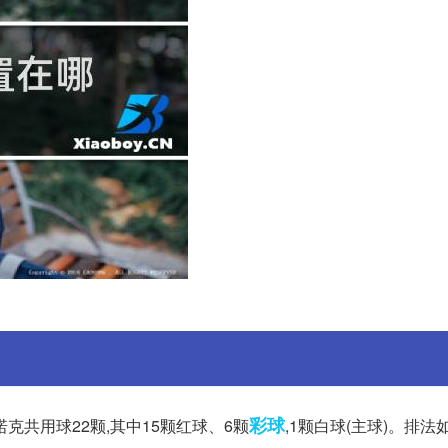
彩球
斯诺克共用球22颗,其中15颗红球、6颗
,1颗白球(主球)。排法