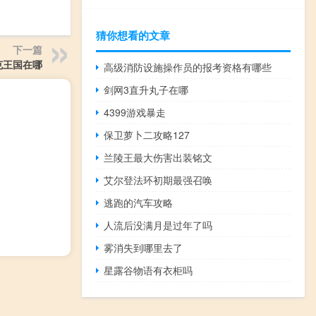
猜你想看的文章
下一篇
克王国在哪
高级消防设施操作员的报考资格有哪些
剑网3直升丸子在哪
4399游戏暴走
保卫萝卜二攻略127
兰陵王最大伤害出装铭文
艾尔登法环初期最强召唤
逃跑的汽车攻略
人流后没满月是过年了吗
雾消失到哪里去了
星露谷物语有衣柜吗