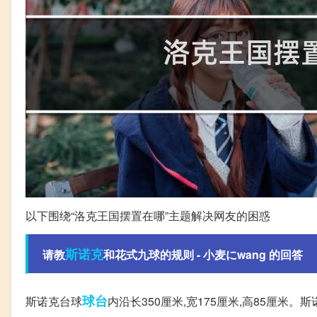
以下围绕“洛克王国摆置在哪”主题解决网友的困惑
斯诺克
请教
和花式九球的规则 - 小麦にwang 的回答
球台
斯诺克台球
内沿长350厘米,宽175厘米,高85厘米。