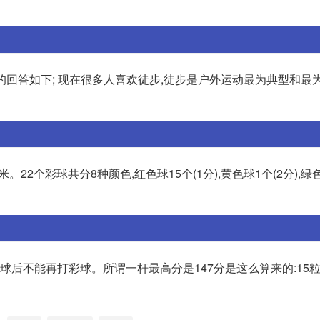
我的回答如下; 现在很多人喜欢徒步,徒步是户外运动最为典型和最
。22个彩球共分8种颜色,红色球15个(1分),黄色球1个(2分),绿色
球后不能再打彩球。所谓一杆最高分是147分是这么算来的:15