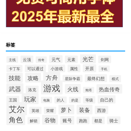
标签
光芒
元气
云顶
元素
剑网
主线
传奇
开原
可以通过
小游戏
属性
卡丁车
手机
方舟
技能
攻略
最终幻想
星际争霸
模式
游戏
武器
火线
热血传奇
洛克
炮塔
玩家
自己的
王国
等级
的人
电脑
的是
艾尔
萝卜
装备
西游
英雄
荣耀
角色
谷物
账号
骑士
跑跑
都是
解锁