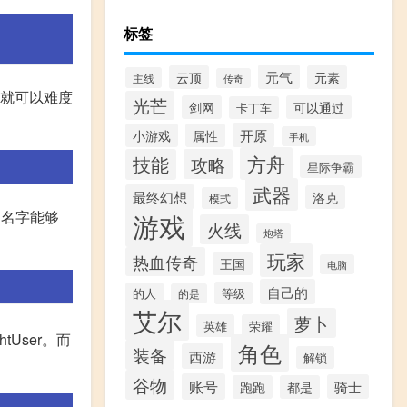
标签
元气
云顶
元素
主线
传奇
,就可以难度
光芒
剑网
可以通过
卡丁车
开原
小游戏
属性
手机
方舟
技能
攻略
星际争霸
武器
最终幻想
洛克
模式
的名字能够
游戏
火线
炮塔
玩家
热血传奇
王国
电脑
自己的
等级
的人
的是
艾尔
萝卜
英雄
荣耀
User。而
角色
装备
西游
解锁
谷物
账号
骑士
跑跑
都是