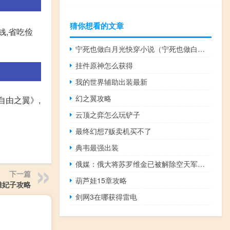
猜你想看的文章
钱,省吃俭
宁死也做白月光快穿小说（宁死也做白月光）
挂件原神怎么获得
我的世界辅助出装最新
幻之翼攻略
自由之翼》,
云顶之弈怎么玩铲子
最终幻想7贩卖机买不了
典韦最强出装
俄媒：俄大将苏罗维金已被解除空天军司令职务
下一篇
葫芦娃15章攻略
雏妃子攻略
剑网3在哪获得雷电