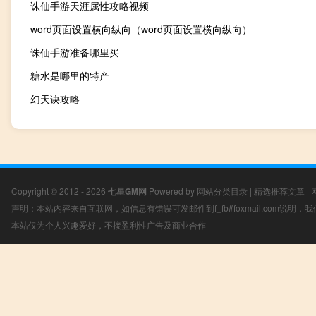
诛仙手游天涯属性攻略视频
word页面设置横向纵向（word页面设置横向纵向）
诛仙手游准备哪里买
糖水是哪里的特产
幻天诀攻略
Copyright © 2012 - 2026
七星GM网
Powered by
网站分类目录
|
精选推荐文章
|
声明：本站内容来自互联网，如信息有错误可发邮件到f_fb#foxmail.com说明
本站仅为个人兴趣爱好，不接盈利性广告及商业合作