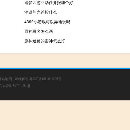
造梦西游互动任务报哪个好
消逝的光芒按什么
4399小游戏可以异地玩吗
原神联名怎么画
原神迷路的雷神怎么打
网站地图
|
疑难解答
粤ICP备09181925号
，我们会及时纠正，谢谢