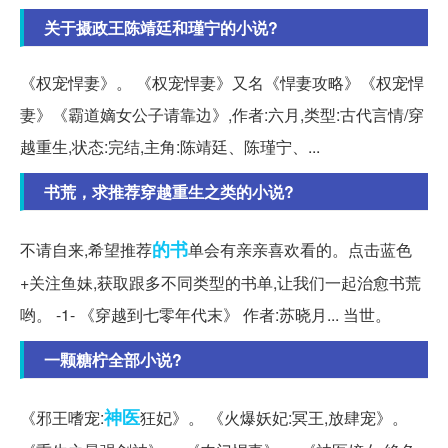
关于摄政王陈靖廷和瑾宁的小说?
《权宠悍妻》。 《权宠悍妻》又名《悍妻攻略》《权宠悍
妻》《霸道嫡女公子请靠边》,作者:六月,类型:古代言情/穿
越重生,状态:完结,主角:陈靖廷、陈瑾宁、...
书荒，求推荐穿越重生之类的小说?
的书
不请自来,希望推荐
单会有亲亲喜欢看的。点击蓝色
+关注鱼妹,获取跟多不同类型的书单,让我们一起治愈书荒
哟。 -1- 《穿越到七零年代末》 作者:苏晓月... 当世。
一颗糖柠全部小说?
神医
《邪王嗜宠:
狂妃》。 《火爆妖妃:冥王,放肆宠》。