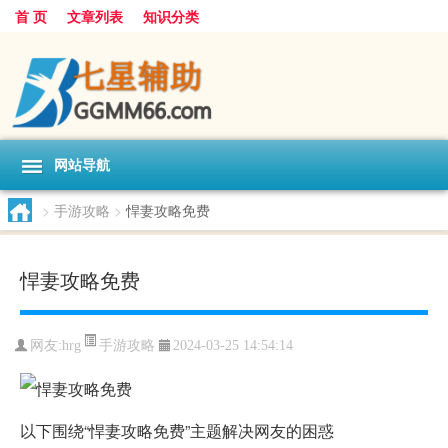
首 页
文章列表
知识分类
网站导航
>
手游攻略
>
悍妻攻略免费
悍妻攻略免费
手游攻略
网友:
hrg
2024-03-25 14:54:14
以下围绕“悍妻攻略免费”主题解决网友的困惑