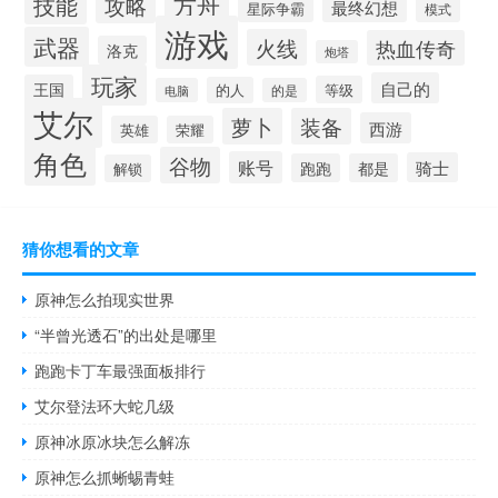
方舟
技能
攻略
最终幻想
星际争霸
模式
游戏
武器
火线
热血传奇
洛克
炮塔
玩家
自己的
王国
等级
的人
电脑
的是
艾尔
萝卜
装备
西游
英雄
荣耀
角色
谷物
账号
骑士
跑跑
都是
解锁
猜你想看的文章
原神怎么拍现实世界
“半曾光透石”的出处是哪里
跑跑卡丁车最强面板排行
艾尔登法环大蛇几级
原神冰原冰块怎么解冻
原神怎么抓蜥蜴青蛙