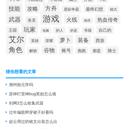
方舟
技能
攻略
最终幻想
星际争霸
模式
游戏
武器
火线
热血传奇
洛克
炮塔
玩家
自己的
王国
等级
的人
电脑
的是
艾尔
萝卜
装备
西游
英雄
荣耀
角色
谷物
账号
骑士
跑跑
都是
解锁
猜你想看的文章
潮州闹元宵吗
原神打雷神bug奖励怎么领
剑网3怎么收集武器
过年编脏辫穿裙子好看吗
赵云用过的铭文出装怎么出