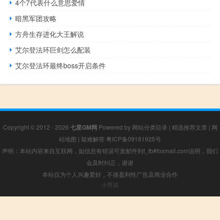
4个7代表什么意思爱情
暗黑军团攻略
方舟生存进化大王解说
艾尔登法环巨剑怎么配装
艾尔登法环最终boss开启条件
Copyright © 2012 - 2026
七星GM网
Powered by
网站分类目录
|
精选推荐文章
|
网
站地图
|
疑难解答
粤ICP备09181925号
声明：本站内容来自互联网，如信息有错误可发邮件到f_fb#foxmail.com说明，我们
会及时纠正，谢谢
本站仅为个人兴趣爱好，不接盈利性广告及商业合作
小男孩