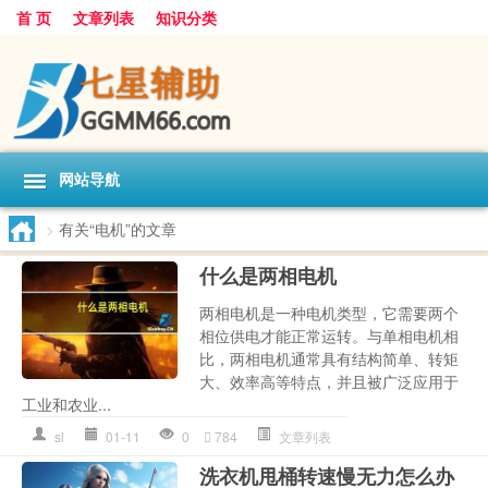
首 页
文章列表
知识分类
网站导航
>
有关“电机”的文章
什么是两相电机
两相电机是一种电机类型，它需要两个
相位供电才能正常运转。与单相电机相
比，两相电机通常具有结构简单、转矩
大、效率高等特点，并且被广泛应用于
工业和农业...
sl
01-11
0
784
文章列表
洗衣机甩桶转速慢无力怎么办