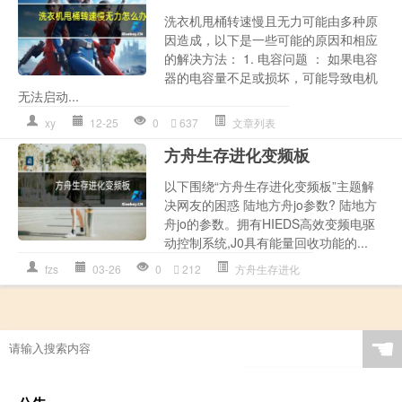
洗衣机甩桶转速慢且无力可能由多种原
因造成，以下是一些可能的原因和相应
的解决方法： 1. 电容问题 ： 如果电容
器的电容量不足或损坏，可能导致电机
无法启动...
xy
12-25
0
637
文章列表
方舟生存进化变频板
以下围绕“方舟生存进化变频板”主题解
决网友的困惑 陆地方舟jo参数? 陆地方
舟jo的参数。拥有HIEDS高效变频电驱
动控制系统,J0具有能量回收功能的...
fzs
03-26
0
212
方舟生存进化
☚