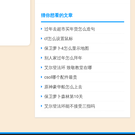
猜你想看的文章
过年去超市买年货怎么造句
cf怎么设置鼠标
保卫萝卜4怎么显示地图
别人家过年怎么拜年
艾尔登法环 致敬教堂在哪
csol哪个配件最贵
原神豪华船怎么上去
保卫萝卜森林第10关
艾尔登法环能不接受三指吗