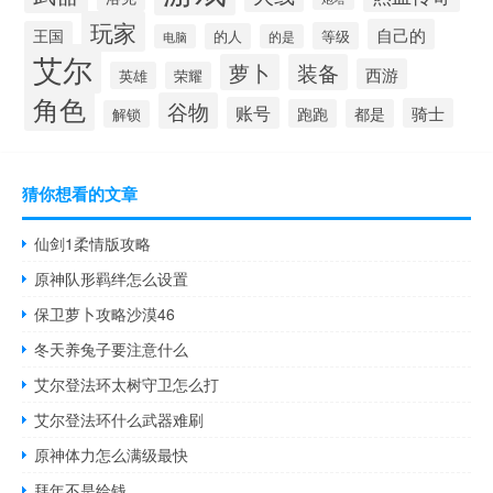
玩家
自己的
王国
等级
的人
电脑
的是
艾尔
萝卜
装备
西游
英雄
荣耀
角色
谷物
账号
骑士
跑跑
都是
解锁
猜你想看的文章
仙剑1柔情版攻略
原神队形羁绊怎么设置
保卫萝卜攻略沙漠46
冬天养兔子要注意什么
艾尔登法环太树守卫怎么打
艾尔登法环什么武器难刷
原神体力怎么满级最快
拜年不是给钱