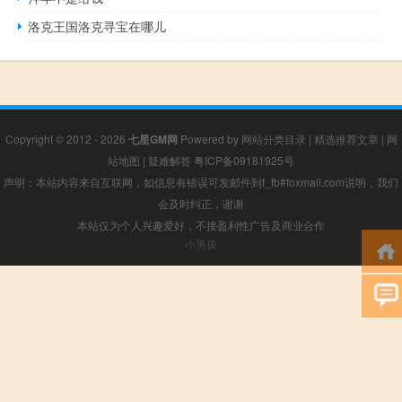
洛克王国洛克寻宝在哪儿
Copyright © 2012 - 2026
七星GM网
Powered by
网站分类目录
|
精选推荐文章
|
网
站地图
|
疑难解答
粤ICP备09181925号
声明：本站内容来自互联网，如信息有错误可发邮件到f_fb#foxmail.com说明，我们
会及时纠正，谢谢
本站仅为个人兴趣爱好，不接盈利性广告及商业合作
小男孩