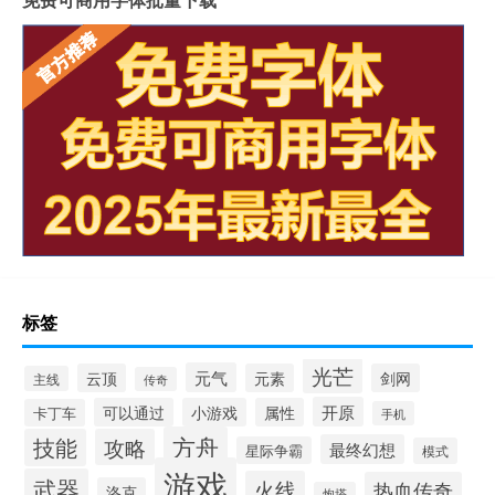
标签
光芒
元气
云顶
元素
剑网
主线
传奇
开原
可以通过
小游戏
属性
卡丁车
手机
方舟
技能
攻略
最终幻想
星际争霸
模式
游戏
武器
火线
热血传奇
洛克
炮塔