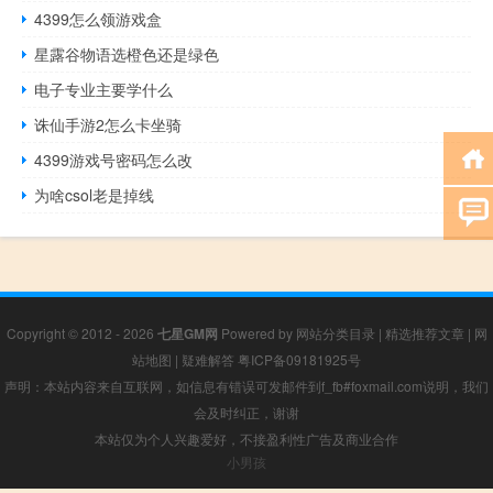
4399怎么领游戏盒
星露谷物语选橙色还是绿色
电子专业主要学什么
诛仙手游2怎么卡坐骑
4399游戏号密码怎么改
为啥csol老是掉线
Copyright © 2012 - 2026
七星GM网
Powered by
网站分类目录
|
精选推荐文章
|
网
站地图
|
疑难解答
粤ICP备09181925号
声明：本站内容来自互联网，如信息有错误可发邮件到f_fb#foxmail.com说明，我们
会及时纠正，谢谢
本站仅为个人兴趣爱好，不接盈利性广告及商业合作
小男孩