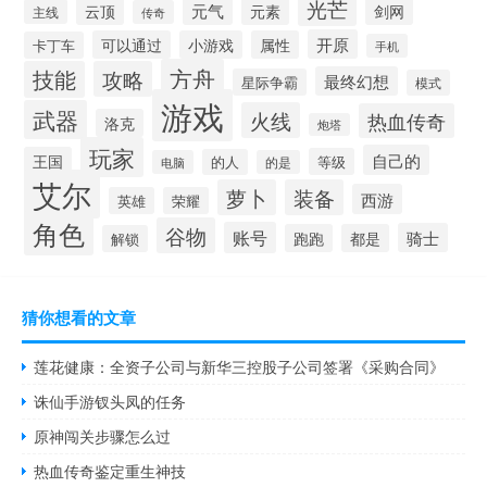
光芒
元气
云顶
元素
剑网
主线
传奇
开原
可以通过
小游戏
属性
卡丁车
手机
方舟
技能
攻略
最终幻想
星际争霸
模式
游戏
武器
火线
热血传奇
洛克
炮塔
玩家
自己的
王国
等级
的人
电脑
的是
艾尔
萝卜
装备
西游
英雄
荣耀
角色
谷物
账号
骑士
跑跑
都是
解锁
猜你想看的文章
莲花健康：全资子公司与新华三控股子公司签署《采购合同》
诛仙手游钗头凤的任务
原神闯关步骤怎么过
热血传奇鉴定重生神技