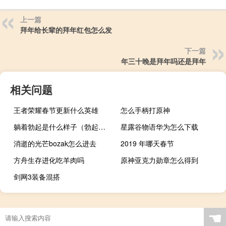
上一篇
拜年给长辈的拜年红包怎么发
下一篇
年三十晚是拜年吗还是拜年
相关问题
王者荣耀春节更新什么英雄
怎么手柄打原神
躺着勃起是什么样子（勃起是什么样子图片）
星露谷物语华为怎么下载
消逝的光芒bozak怎么进去
2019 年哪天春节
方舟生存进化吃羊肉吗
原神亚克力勋章怎么得到
剑网3装备混搭
☚