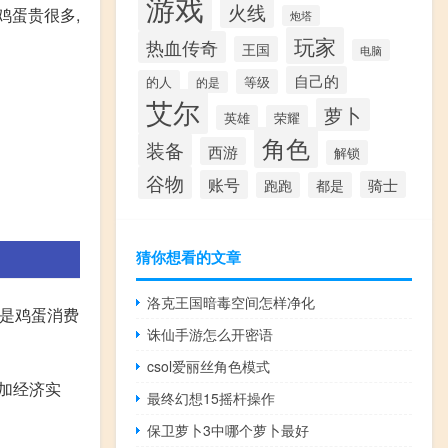
游戏
火线
鸡蛋贵很多,
炮塔
玩家
热血传奇
王国
电脑
自己的
等级
的人
的是
艾尔
萝卜
英雄
荣耀
角色
装备
西游
解锁
谷物
账号
骑士
跑跑
都是
猜你想看的文章
洛克王国暗毒空间怎样净化
间是鸡蛋消费
诛仙手游怎么开密语
csol爱丽丝角色模式
加经济实
最终幻想15摇杆操作
保卫萝卜3中哪个萝卜最好