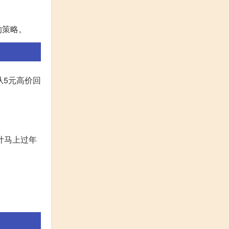
的策略。
从5元高价回
计马上过年