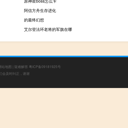
原神星boss怎么卡
阿信方舟生存进化
的最终幻想
艾尔登法环老将的军旗在哪
网站地图
|
疑难解答
粤ICP备09181925号
，我们会及时纠正，谢谢