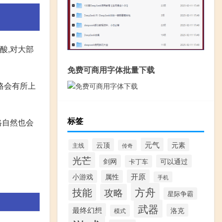
酸,对大部
免费可商用字体批量下载
格会有所上
标签
格自然也会
元气
云顶
元素
主线
传奇
光芒
剑网
可以通过
卡丁车
开原
小游戏
属性
手机
方舟
技能
攻略
星际争霸
武器
最终幻想
洛克
模式