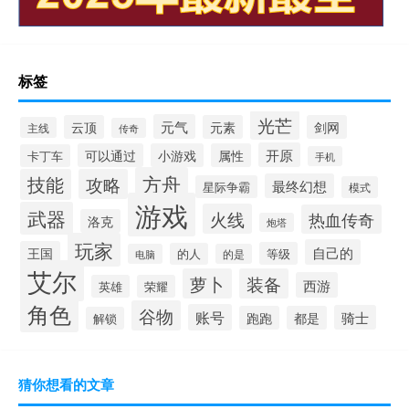
标签
光芒
元气
云顶
元素
剑网
主线
传奇
开原
可以通过
小游戏
属性
卡丁车
手机
方舟
技能
攻略
最终幻想
星际争霸
模式
游戏
武器
火线
热血传奇
洛克
炮塔
玩家
自己的
王国
等级
的人
电脑
的是
艾尔
萝卜
装备
西游
英雄
荣耀
角色
谷物
账号
骑士
跑跑
都是
解锁
猜你想看的文章