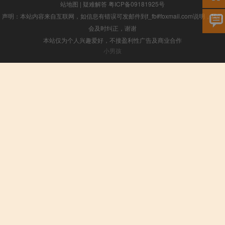
站地图
|
疑难解答
粤ICP备09181925号
声明：本站内容来自互联网，如信息有错误可发邮件到f_fb#foxmail.com说明，我们
会及时纠正，谢谢
本站仅为个人兴趣爱好，不接盈利性广告及商业合作
小男孩