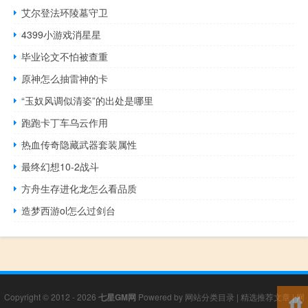
艾尔登法环陵墓守卫
4399小游戏消星星
毕业论文不怕被查重
原神怎么抽雷神的卡
“玉奴风调似清姿”的出处是哪里
跑跑卡丁车乌云作用
热血传奇隐藏武器套装属性
最终幻想10-2战斗
方舟生存进化龙怎么看品质
造梦西游ol怎么过剑台
Copyright © 2012 - 2026
七星GM网
Powered by
网站分类目录
|
精选推荐文章
|
网