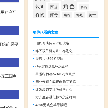
角色
装备
西游
解锁
些应用程序可
谷物
账号
骑士
跑跑
都是
猜你想看的文章
仙剑奇侠传四详细攻略
开始前,需要
咋下载手机方舟生存进化
魔塔是4399游戏吗
cf手游键盘鼠标怎么样
星露谷物语switch钓鱼最强
洛克王国点
国外云顶之弈跟电脑互通吗
建筑装饰专业考研考什么
方舟生存进化标本怎么样用
4399游戏盒苹果版吧
页游戏的浏览