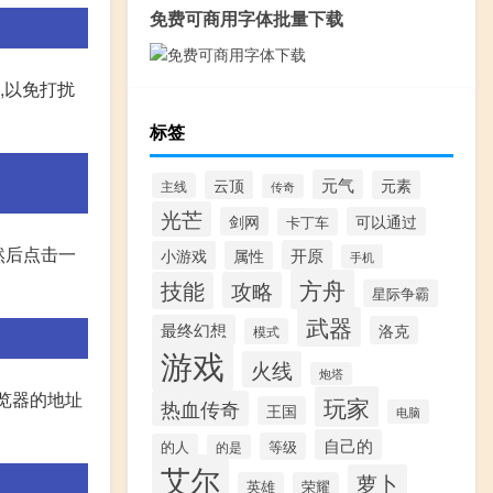
免费可商用字体批量下载
,以免打扰
标签
元气
云顶
元素
主线
传奇
光芒
剑网
可以通过
卡丁车
,然后点击一
开原
小游戏
属性
手机
方舟
技能
攻略
星际争霸
武器
最终幻想
洛克
模式
游戏
火线
炮塔
在浏览器的地址
玩家
热血传奇
王国
电脑
自己的
等级
的人
的是
艾尔
萝卜
英雄
荣耀