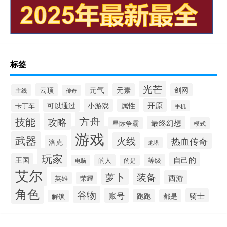
标签
光芒
元气
云顶
元素
剑网
主线
传奇
开原
可以通过
小游戏
属性
卡丁车
手机
方舟
技能
攻略
最终幻想
星际争霸
模式
游戏
武器
火线
热血传奇
洛克
炮塔
玩家
自己的
王国
等级
的人
电脑
的是
艾尔
萝卜
装备
西游
英雄
荣耀
角色
谷物
账号
骑士
跑跑
都是
解锁