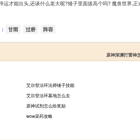
停运才能出头,还谈什么老大呢?矮子里面拔高个吗? 魔兽世界,正
：
甘雨
过桥
阵容
原神深渊打雷神
艾尔登法环法师锤子技能
艾尔登法环墓地怎么去
原神试剂怎么给奖励
wow采药攻略