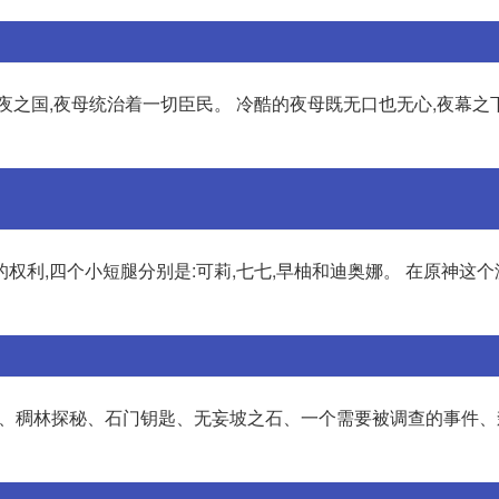
夜之国,夜母统治着一切臣民。 冷酷的夜母既无口也无心,夜幕之
利,四个小短腿分别是:可莉,七七,早柚和迪奥娜。 在原神这个
秘境、稠林探秘、石门钥匙、无妄坡之石、一个需要被调查的事件