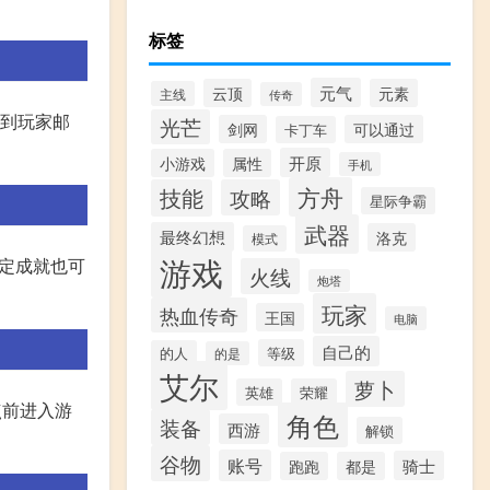
标签
元气
云顶
元素
主线
传奇
送到玩家邮
光芒
剑网
可以通过
卡丁车
开原
小游戏
属性
手机
方舟
技能
攻略
星际争霸
武器
最终幻想
洛克
模式
游戏
指定成就也可
火线
炮塔
玩家
热血传奇
王国
电脑
自己的
等级
的人
的是
艾尔
萝卜
英雄
荣耀
点前进入游
角色
装备
西游
解锁
谷物
账号
骑士
跑跑
都是