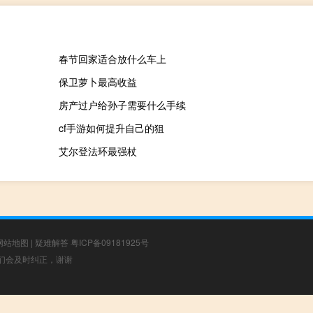
春节回家适合放什么车上
保卫萝卜最高收益
房产过户给孙子需要什么手续
cf手游如何提升自己的狙
艾尔登法环最强杖
网站地图
|
疑难解答
粤ICP备09181925号
，我们会及时纠正，谢谢