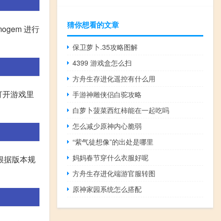
猜你想看的文章
ogem 进行
保卫萝卜.35攻略图解
4399 游戏盒怎么扫
方舟生存进化遥控有什么用
式:打开游戏里
手游神雕侠侣白驼攻略
白萝卜菠菜西红柿能在一起吃吗
怎么减少原神内心脆弱
“紫气徒想像”的出处是哪里
妈妈春节穿什么衣服好呢
根据版本规
方舟生存进化端游官服转图
原神家园系统怎么搭配