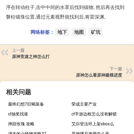
序在转动柱子,击中中间的水罩后找到镇物; 然后再去找到
磐柱镶珠位置,通过元素视野就找到后,将雷深渊。
网络标签：
地下
地图
矿坑
上一篇
原神竞速之神怎么打
下一篇
原神怎么看原神建模进度
相关问题
最终幻想7巨蝎装备
荣成主要产业
cf抽奖找谁
cf手游边框怎么没有解锁
摔跤玫瑰 攻略
艾尔登法环上架xbox么
进击的小怪物攻略37
原神璃月渔师怎么开