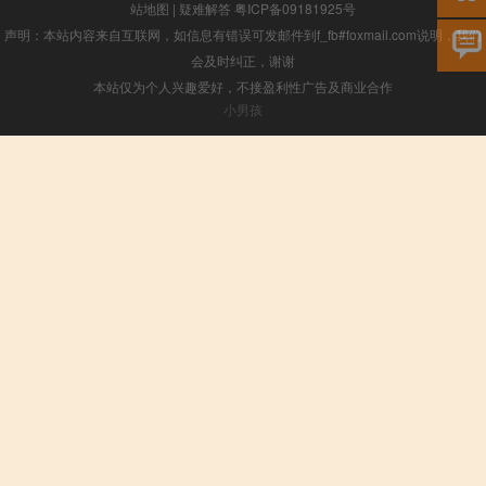
站地图
|
疑难解答
粤ICP备09181925号
声明：本站内容来自互联网，如信息有错误可发邮件到f_fb#foxmail.com说明，我们
会及时纠正，谢谢
本站仅为个人兴趣爱好，不接盈利性广告及商业合作
小男孩