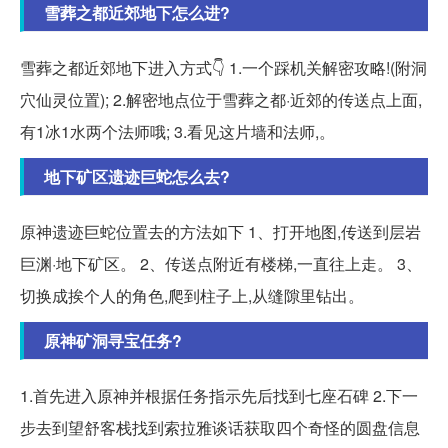
雪葬之都近郊地下怎么进?
雪葬之都近郊地下进入方式👇 1.一个踩机关解密攻略!(附洞
穴仙灵位置); 2.解密地点位于雪葬之都·近郊的传送点上面,
有1冰1水两个法师哦; 3.看见这片墙和法师,。
地下矿区遗迹巨蛇怎么去?
原神遗迹巨蛇位置去的方法如下 1、打开地图,传送到层岩
巨渊·地下矿区。 2、传送点附近有楼梯,一直往上走。 3、
切换成挨个人的角色,爬到柱子上,从缝隙里钻出。
原神矿洞寻宝任务?
1.首先进入原神并根据任务指示先后找到七座石碑 2.下一
步去到望舒客栈找到索拉雅谈话获取四个奇怪的圆盘信息