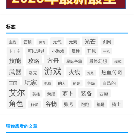
标签
光芒
元气
云顶
元素
剑网
主线
传奇
开原
可以通过
小游戏
属性
卡丁车
手机
方舟
技能
攻略
最终幻想
星际争霸
模式
游戏
武器
火线
热血传奇
洛克
炮塔
玩家
自己的
王国
等级
的人
电脑
的是
艾尔
萝卜
装备
西游
英雄
荣耀
角色
谷物
账号
骑士
跑跑
都是
解锁
猜你想看的文章