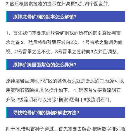
3.然后根据索拉雅的提示在归离原找到四个圆盘并。
原神龙骨矿洞的副本怎么解锁?
1、首先我们需要来到蛇骨矿洞找到所有的御引磐座与雷
承之鉴 2、然后将御引磐座转向2次、1号雷承之鉴调为俯
视、2号雷承之鉴不变、3号雷承之鉴转向3次并且调整。
原神矿洞里面紫色的怎么弄掉?
原神层岩巨渊地下矿区的紫色石头就是淤泥涌口,玩家可以
用流明石清除掉,具体操作如下。 1. 玩家首先要将流明石
升级,2级流明石可以清除1阶淤泥涌口,6级流明石可。
寻找蛇骨矿洞的镇物3解密方法?
师干掉,借助雷种子穿过... 首先需要去解密,按照数字排列顺