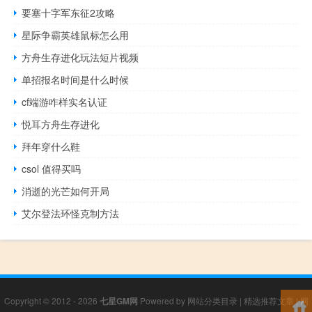
要塞十字军东征2攻略
星际争霸英雄鼠标怎么用
方舟生存进化玩法短片视频
单招报名时间是什么时候
cf端游咋样实名认证
悦耳方舟生存进化
拜年穿什么鞋
csol 值得买吗
消逝的光芒如何开局
艾尔登法环怪克制方法
Copyright © 2012 - 2026
七星GM网
Powered by
网站分类目录
|
精选推荐文章
|
网