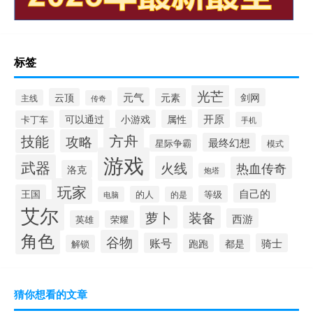
标签
光芒
元气
云顶
元素
剑网
主线
传奇
开原
可以通过
小游戏
属性
卡丁车
手机
方舟
技能
攻略
最终幻想
星际争霸
模式
游戏
武器
火线
热血传奇
洛克
炮塔
玩家
自己的
王国
等级
的人
电脑
的是
艾尔
萝卜
装备
西游
英雄
荣耀
角色
谷物
账号
骑士
跑跑
都是
解锁
猜你想看的文章