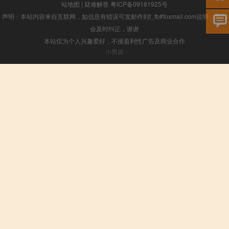
站地图
|
疑难解答
粤ICP备09181925号
声明：本站内容来自互联网，如信息有错误可发邮件到f_fb#foxmail.com说明，我们
会及时纠正，谢谢
本站仅为个人兴趣爱好，不接盈利性广告及商业合作
小男孩