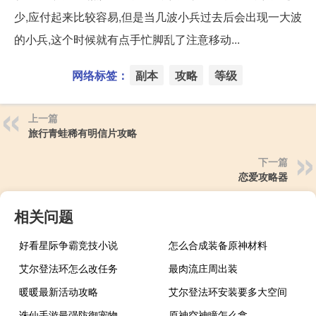
少,应付起来比较容易,但是当几波小兵过去后会出现一大波
的小兵,这个时候就有点手忙脚乱了注意移动...
网络标签：
副本
攻略
等级
上一篇
旅行青蛙稀有明信片攻略
下一篇
恋爱攻略器
相关问题
好看星际争霸竞技小说
怎么合成装备原神材料
艾尔登法环怎么改任务
最肉流庄周出装
暖暖最新活动攻略
艾尔登法环安装要多大空间
诛仙手游最强防御宠物
原神空神瞳怎么拿