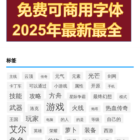
标签
光芒
元气
云顶
元素
剑网
主线
传奇
开原
可以通过
小游戏
属性
卡丁车
手机
方舟
技能
攻略
最终幻想
星际争霸
模式
游戏
武器
火线
热血传奇
洛克
炮塔
玩家
自己的
王国
等级
的人
电脑
的是
艾尔
萝卜
装备
西游
英雄
荣耀
角色