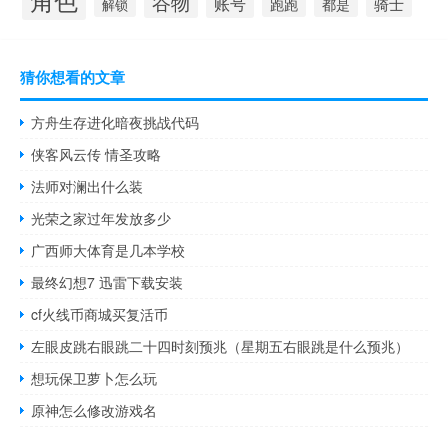
谷物
账号
骑士
跑跑
都是
解锁
猜你想看的文章
方舟生存进化暗夜挑战代码
侠客风云传 情圣攻略
法师对澜出什么装
光荣之家过年发放多少
广西师大体育是几本学校
最终幻想7 迅雷下载安装
cf火线币商城买复活币
左眼皮跳右眼跳二十四时刻预兆（星期五右眼跳是什么预兆）
想玩保卫萝卜怎么玩
原神怎么修改游戏名