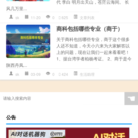
代 李白 明月出天山，苍茫云海间。 长
风几万里...
sk
11-20
0
625
文章列表
商科包括哪些专业（商于）
关于商科包括哪些专业，商于这个很多
人还不知道，今天小六来为大家解答以
上的问题，现在让我们一起来看看吧！
1、据台湾学者柏杨考证。 2、商于是今
陕西丹凤...
sk
03-09
0
424
生活助理
☚
公告