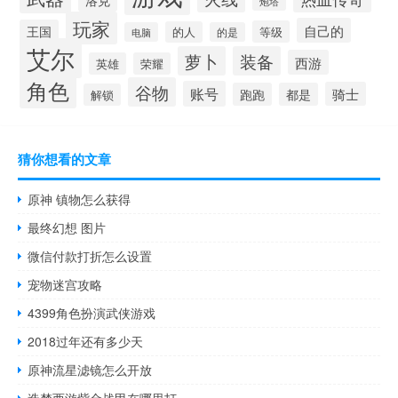
洛克
炮塔
玩家
自己的
王国
等级
的人
电脑
的是
艾尔
萝卜
装备
西游
英雄
荣耀
角色
谷物
账号
骑士
跑跑
都是
解锁
猜你想看的文章
原神 镇物怎么获得
最终幻想 图片
微信付款打折怎么设置
宠物迷宫攻略
4399角色扮演武侠游戏
2018过年还有多少天
原神流星滤镜怎么开放