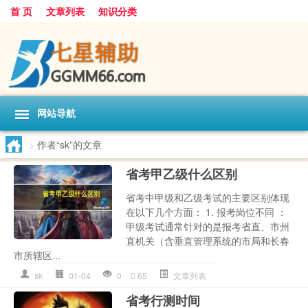
首 页
文章列表
知识分类
网站导航
>
作者“sk”的文章
省考甲乙级什么区别
省考中甲级和乙级考试的主要区别体现
在以下几个方面： 1. 报考岗位不同 ：
甲级考试通常针对的是报考省直、市州
直机关（含垂直管理系统的市局和长春
市所辖区...
sk
01-04
0
65
文章列表
省考行测时间