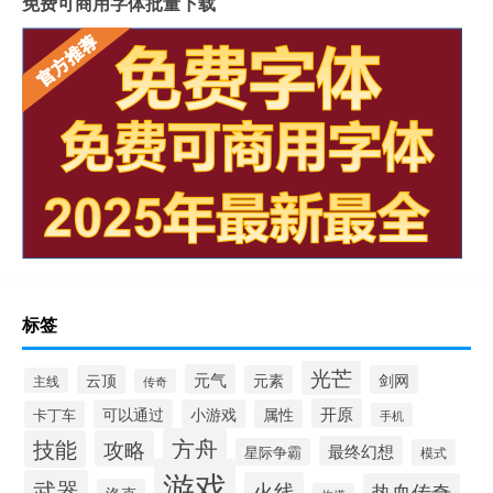
免费可商用字体批量下载
标签
光芒
元气
云顶
元素
剑网
主线
传奇
开原
可以通过
小游戏
属性
卡丁车
手机
方舟
技能
攻略
最终幻想
星际争霸
模式
游戏
武器
火线
热血传奇