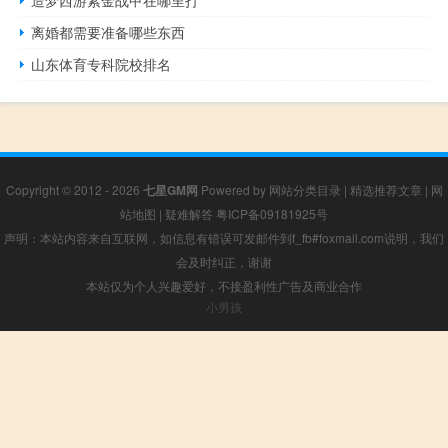
造梦西游紫金战甲在哪里打
离婚都需要准备哪些东西
山东体育专科院校排名
Copyright © 2012 - 2026
七星GM网
Powered by
网站分类目录
|
精选推荐文章
|
网
站地图
|
疑难解答
粤ICP备09181925号
声明：本站内容来自互联网，如信息有错误可发邮件到f_fb#foxmail.com说明，我们
会及时纠正，谢谢
本站仅为个人兴趣爱好，不接盈利性广告及商业合作
小男孩