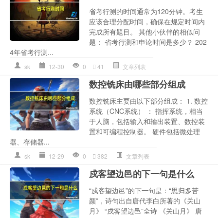
省考行测的时间通常为120分钟。考生
应该合理分配时间，确保在规定时间内
完成所有题目。 其他小伙伴的相似问
题： 省考行测和申论时间是多少？ 202
4年省考行测...
sk
12-30
0
41
文章列表
数控铣床由哪些部分组成
数控铣床主要由以下部分组成： 1. 数控
系统（CNC系统） ： 指挥系统，相当
于人脑，包括输入和输出装置、数控装
置和可编程控制器。 硬件包括微处理
器、存储器...
sk
12-29
0
382
文章列表
戍客望边邑的下一句是什么
“戍客望边邑”的下一句是：“思归多苦
颜”，诗句出自唐代李白所著的《关山
月》 “戍客望边邑”全诗 《关山月》 唐