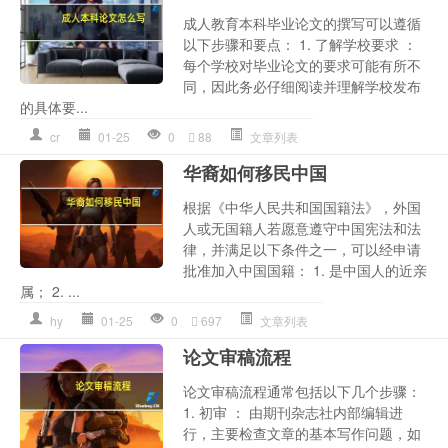
成人教育本科毕业论文的撰写可以遵循
以下步骤和要点： 1. 了解学校要求 ：
每个学校对毕业论文的要求可能有所不
同，因此务必仔细阅读并理解学校发布
的具体要...
cr
01-25
0
88
文章列表
华裔如何移民中国
根据《中华人民共和国国籍法》，外国
人或无国籍人若愿意遵守中国宪法和法
律，并满足以下条件之一，可以经申请
批准加入中国国籍： 1. 是中国人的近亲
属； 2. ...
hy
01-25
0
697
文章列表
论文审稿流程
论文审稿流程通常包括以下几个步骤：
1. 初审 ： 由期刊杂志社内部编辑进
行，主要检查文章的基本写作问题，如