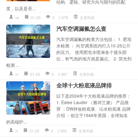
结构、逻辑、研究方向与期刊的匹配
度，以及是否...
lw
01-25
0
978
文章列表
汽车空调漏氟怎么查
汽车空调漏氟的检查方法包括： 1. 肥皂
水检测 ： 向空调系统内打入10-25公斤
的压力。 使用肥皂水喷淋各个接头部
位，有气泡的地方就是漏点。 2. 荧光剂
检测 ...
rc
01-25
0
367
文章列表
全球十大粉底液品牌排
以下是2024年十大粉底液品牌的推荐：
1. Estee Lauder （雅诗兰黛） 产品推
荐 ：DW持妆粉底液、沁水粉底液 品牌
介绍 ：创立于1946年美国，全球知名
的高端护...
rr
01-25
0
956
文章列表