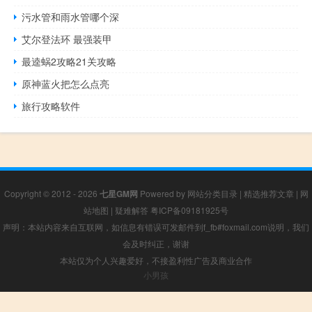
污水管和雨水管哪个深
艾尔登法环 最强装甲
最逵蜗2攻略21关攻略
原神蓝火把怎么点亮
旅行攻略软件
Copyright © 2012 - 2026
七星GM网
Powered by
网站分类目录
|
精选推荐文章
|
网
站地图
|
疑难解答
粤ICP备09181925号
声明：本站内容来自互联网，如信息有错误可发邮件到f_fb#foxmail.com说明，我们
会及时纠正，谢谢
本站仅为个人兴趣爱好，不接盈利性广告及商业合作
小男孩