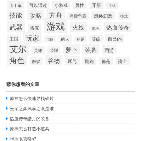
开原
可以通过
小游戏
属性
卡丁车
手机
方舟
技能
攻略
最终幻想
星际争霸
模式
游戏
武器
火线
热血传奇
洛克
炮塔
玩家
自己的
王国
等级
的人
电脑
的是
艾尔
萝卜
装备
西游
英雄
荣耀
角色
谷物
账号
骑士
跑跑
都是
解锁
猜你想看的文章
原神怎么快速寻找碎片
云顶之弈风暴之眼是谁
热血传奇皓月的装备
原神怎么打造小道具
lol插眼攻略s7