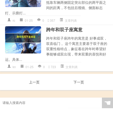
抵靠车辆两侧固定突出部位的两平面之
间的距离，不包括后视镜、侧面标志
灯、示廓灯...
rc
01-25
0
357
文章列表
跨年和双子座寓意
跨年和双子座跨年的寓意是 好事成双，
双喜临门 。这个寓意主要基于双子座的
双重性格特点，象征着在跨年时希望好
事能够成双出现，带来双重的喜悦和好
运。具体...
kn
01-25
0
723
文章列表
上一页
下一页
☚