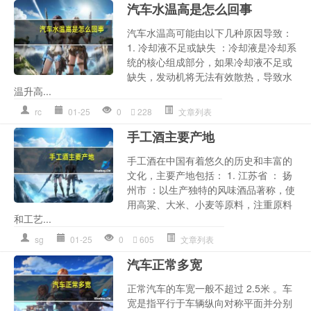
汽车水温高是怎么回事
汽车水温高可能由以下几种原因导致：
1. 冷却液不足或缺失 ：冷却液是冷却系
统的核心组成部分，如果冷却液不足或
缺失，发动机将无法有效散热，导致水
温升高...
rc
01-25
0
228
文章列表
手工酒主要产地
手工酒在中国有着悠久的历史和丰富的
文化，主要产地包括： 1. 江苏省 ： 扬
州市 ：以生产独特的风味酒品著称，使
用高粱、大米、小麦等原料，注重原料
和工艺...
sg
01-25
0
605
文章列表
汽车正常多宽
正常汽车的车宽一般不超过 2.5米 。车
宽是指平行于车辆纵向对称平面并分别