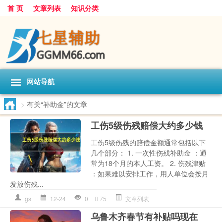
首 页
文章列表
知识分类
网站导航
>
有关“补助金”的文章
工伤5级伤残赔偿大约多少钱
工伤5级伤残的赔偿金额通常包括以下
几个部分： 1. 一次性伤残补助金 ：通
常为18个月的本人工资。 2. 伤残津贴
：如果难以安排工作，用人单位会按月
发放伤残...
gs
12-24
0
75
文章列表
乌鲁木齐春节有补贴吗现在