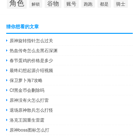
角色
谷物
账号
骑士
跑跑
都是
解锁
猜你想看的文章
原神旋转指针怎么过关
热血传奇怎么去黑石深渊
春节蛋鸡的价格是多少
最终幻想起源介绍视频
保卫萝卜海7攻略
Cf黑金币会删除吗
原神没有火怎么打雷
退场原神散兵怎么打怪
洛克王国重生雷霆
原神boss图标怎么打