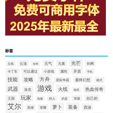
标签
光芒
元气
云顶
元素
剑网
主线
传奇
开原
可以通过
小游戏
属性
卡丁车
手机
方舟
技能
攻略
最终幻想
星际争霸
模式
游戏
武器
火线
热血传奇
洛克
炮塔
玩家
自己的
王国
等级
的人
电脑
的是
艾尔
萝卜
装备
西游
英雄
荣耀