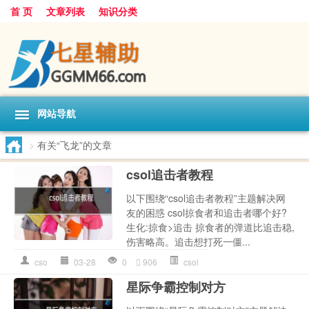
首 页
文章列表
知识分类
网站导航
>
有关“飞龙”的文章
csol追击者教程
以下围绕“csol追击者教程”主题解决网
友的困惑 csol掠食者和追击者哪个好?
生化:掠食>追击 掠食者的弹道比追击稳,
伤害略高。追击想打死一僵...
cso
03-28
0
906
csol
星际争霸控制对方