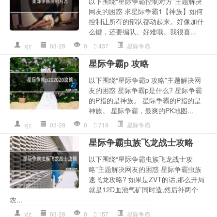
以下围绕“星际争霸控制对方”主题解决
网友的困惑 求星际争霸1【神族】如何
控制让所有的部队都动起来。好像加什
么键，还要编队。好难哦。我很喜...
xjz
03-28
0
437
星际争霸
星际争霸p 攻略
以下围绕“星际争霸p 攻略”主题解决网
友的困惑 星际争霸p是什么? 星际争霸
的P指的是神族。 星际争霸的P指的是
神族。 星际争霸，最爽的PK地图...
xjz
03-28
0
718
星际争霸
星际争霸虫族飞龙战士攻略
以下围绕“星际争霸虫族飞龙战士攻
略”主题解决网友的困惑 星际争霸虫族
速飞龙攻略? 如果是ZVT的话,那么开局
就是12D血池气矿同时造,然后补两个
农...
xjz
03-28
0
157
星际争霸