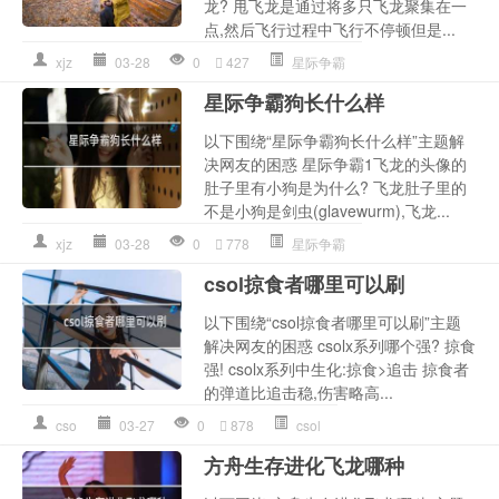
龙? 甩飞龙是通过将多只飞龙聚集在一
点,然后飞行过程中飞行不停顿但是...
xjz
03-28
0
427
星际争霸
星际争霸狗长什么样
以下围绕“星际争霸狗长什么样”主题解
决网友的困惑 星际争霸1飞龙的头像的
肚子里有小狗是为什么? 飞龙肚子里的
不是小狗是剑虫(glavewurm),飞龙...
xjz
03-28
0
778
星际争霸
csol掠食者哪里可以刷
以下围绕“csol掠食者哪里可以刷”主题
解决网友的困惑 csolx系列哪个强? 掠食
强! csolx系列中生化:掠食>追击 掠食者
的弹道比追击稳,伤害略高...
cso
03-27
0
878
csol
方舟生存进化飞龙哪种