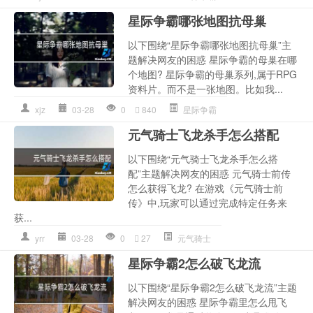
星际争霸哪张地图抗母巢
以下围绕“星际争霸哪张地图抗母巢”主
题解决网友的困惑 星际争霸的母巢在哪
个地图? 星际争霸的母巢系列,属于RPG
资料片。而不是一张地图。比如我...
xjz
03-28
0
840
星际争霸
元气骑士飞龙杀手怎么搭配
以下围绕“元气骑士飞龙杀手怎么搭
配”主题解决网友的困惑 元气骑士前传
怎么获得飞龙? 在游戏《元气骑士前
传》中,玩家可以通过完成特定任务来
获...
yrr
03-28
0
27
元气骑士
星际争霸2怎么破飞龙流
以下围绕“星际争霸2怎么破飞龙流”主题
解决网友的困惑 星际争霸里怎么甩飞