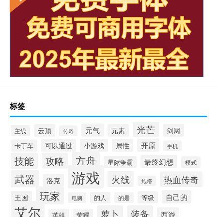
标签
光芒
元气
云顶
元素
剑网
主线
传奇
开原
可以通过
小游戏
属性
卡丁车
手机
方舟
技能
攻略
最终幻想
星际争霸
模式
游戏
武器
火线
热血传奇
洛克
炮塔
玩家
自己的
王国
等级
的人
电脑
的是
艾尔
萝卜
装备
西游
英雄
荣耀